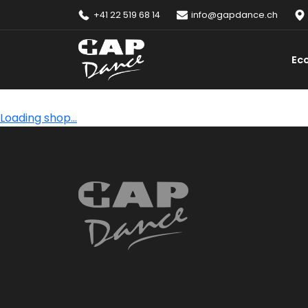
+41 22 519 68 14
info@gapdance.ch
Ec
Loading shop...