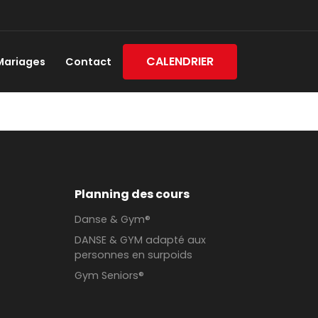
CALENDRIER
Mariages
Contact
Planning des cours
Danse & Gym®
DANSE & GYM adapté aux
personnes en surpoids
Gym Seniors®