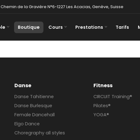
Chemin de la Gravière N°6-1227 Les Acacias, Genève, Suisse
ole
Boutique
Cours
Prestations
Tarifs
Danse
Fitness
Danse Tahitienne
CIRCUIT Training®
Danse Burlesque
Pilates®
Female Dancehall
YOGA®
Elgo Dance
Choregraphy all styles