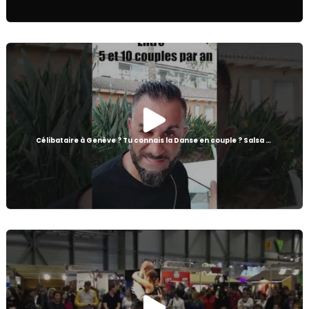
Célibataire à Genève ? Tu connais la Danse en couple ? Salsa Bachata Kizomba? Ben essais GAPDance!