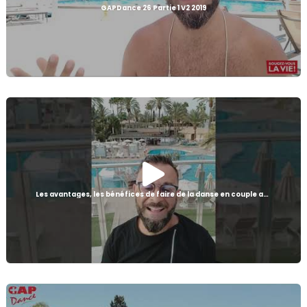
GAPDance 26 Partie 1 V2 2019
Les avantages, les bénéfices de faire de la danse en couple avec Lorenzo @GAPDance Genève🇨🇭🐮😉👍