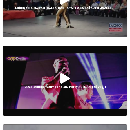
LORENZO & MAGALI : SALSA, BACHATA, KIZOMBA | AUTOMNALES 2015 | VANGOO TV
G.A.P.Dance - Zumba® FLUO Party ARENA Genève // 1