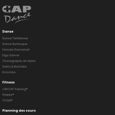
Danse
Danse Tahitienne
Danse Burlesque
Female Dancehall
Elgo Dance
Choregraphy all styles
Salsa & Bachata
Kizomba
Fitness
CIRCUIT Training®
Pilates®
YOGA®
Planning des cours