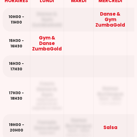
HORAIRES
LUNDI
MARDI
MERCREDI
Danse &
Danse &
10H00 -
Gym
Gym
11H00
ZumbaGold
ZumbaGold
Gym &
15H30 -
Danse
16H30
ZumbaGold
16H30 -
17H30
Cours
Danse
Danse &
17H30 -
Burlesque
Gym
18H30
18H00 - 19H00
adapte pour
Intermediaire
personne en
surpoids et obese
Danse
Female
19H00 -
Burlesque
Salsa
Dancehall
20H00
18H30 - 19H30
Debutant
Debutant plus +