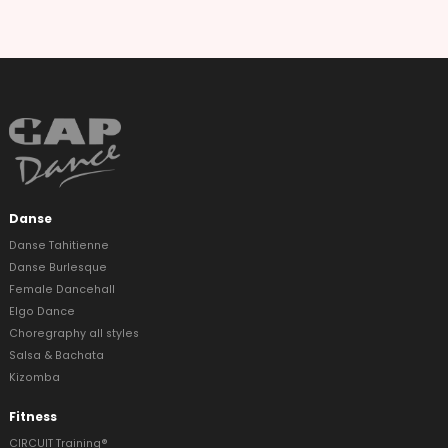
Danse
Danse Tahitienne
Danse Burlesque
Female Dancehall
Elgo Dance
Choregraphy all styles
Salsa & Bachata
Kizomba
Fitness
CIRCUIT Training®