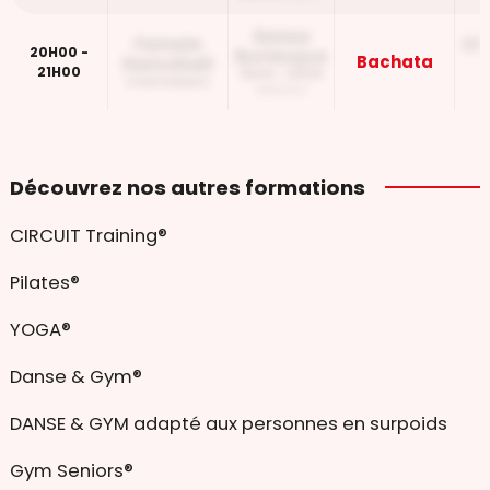
Danse
Female
Ch
20H00 -
Burlesque
Bachata
Dancehall
21H00
19H45 - 20H45
Intermediaire
Debutant
Découvrez nos autres formations
CIRCUIT Training®
Pilates®
YOGA®
Danse & Gym®
DANSE & GYM adapté aux personnes en surpoids
Gym Seniors®