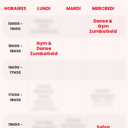
HORAIRES
LUNDI
MARDI
MERCREDI
Danse &
Danse &
10H00 -
Gym
Gym
11H00
ZumbaGold
ZumbaGold
Gym &
15H30 -
Danse
16H30
ZumbaGold
16H30 -
17H30
Cours
Danse
Danse &
17H30 -
Burlesque
Gym
18H30
18H00 - 19H00
adapte pour
Intermediaire
personne en
surpoids et obese
Danse
Female
19H00 -
Burlesque
Salsa
Dancehall