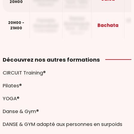
20H00
18H30 - 19H30
Debutant
Debutant plus +
Danse
Female
Ch
20H00 -
Burlesque
Bachata
Dancehall
21H00
19H45 - 20H45
Intermediaire
Debutant
Découvrez nos autres formations
CIRCUIT Training®
Pilates®
YOGA®
Danse & Gym®
DANSE & GYM adapté aux personnes en surpoids