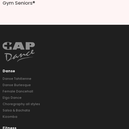
Gym Seniors®
Danse
Danse Tahitienne
Danse Burlesque
Female Dancehall
Elgo Dance
Choregraphy all styles
Salsa & Bachata
Kizomba
Fitness